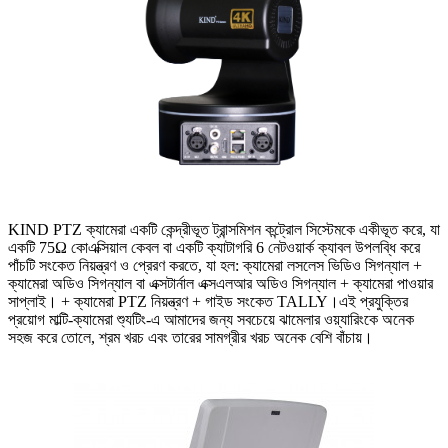
KIND PTZ ক্যামেরা একটি কেন্দ্রীভূত ট্রান্সমিশন কন্ট্রোল সিস্টেমকে একীভূত করে, যা
একটি 75Ω কোএক্সিয়াল কেবল বা একটি ক্যাটাগরি 6 নেটওয়ার্ক ক্যাবল উপলব্ধি করে
পাঁচটি সংকেত নিয়ন্ত্রণ ও প্রেরণ করতে, যা হল: ক্যামেরা লসলেস ভিডিও সিগন্যাল +
ক্যামেরা অডিও সিগন্যাল বা এক্সটার্নাল এক্সএলআর অডিও সিগন্যাল + ক্যামেরা পাওয়ার
সাপ্লাই। + ক্যামেরা PTZ নিয়ন্ত্রণ + গাইড সংকেত TALLY।এই প্রযুক্তির
প্রয়োগ মাল্টি-ক্যামেরা শ্যুটিং-এ আমাদের জন্য সবচেয়ে ঝামেলার ওয়্যারিংকে অনেক
সহজ করে তোলে, শ্রম খরচ এবং তারের সামগ্রীর খরচ অনেক বেশি বাঁচায়।