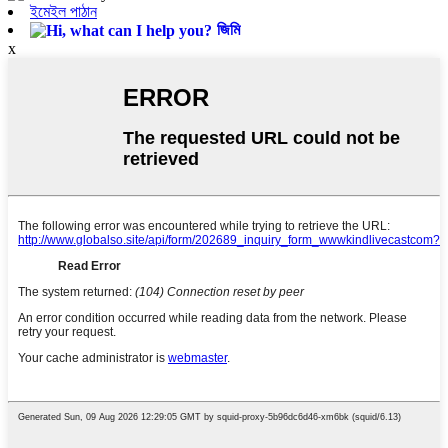
ইমেইল পাঠান
জিমি
x