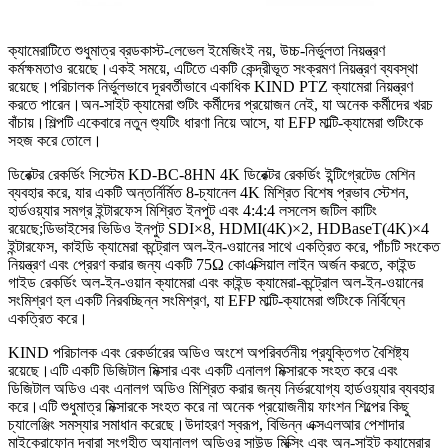
ক্যামেরাটিতে শুধুমাত্র ব্রডকাস্ট-লেভেল ইমেজিংই নয়, উচ্চ-নির্ভুলতা নিয়ন্ত্রণ
কর্মক্ষমতাও রয়েছে।একই সময়ে, এটিতে একটি কেন্দ্রীভূত সংক্রমণ নিয়ন্ত্রণ ব্যবস্থা
রয়েছে।পরিচালক নির্ভুলভাবে দূরবর্তীভাবে একাধিক KIND PTZ ক্যামেরা নিয়ন্ত্রণ
করতে পারেন।অন-সাইট ক্যামেরা শুটিং কর্মীদের প্রয়োজন নেই, যা অনেক কর্মীদের খরচ
বাঁচায়।শিল্পটি একেবারে নতুন শ্যুটিং ধারণা নিয়ে আসে, যা EFP মাল্টি-ক্যামেরা শুটিংকে
সহজ করে তোলে।
ডিরেক্টর রেকর্ডিং সিস্টেম KD-BC-8HN 4K ডিরেক্টর রেকর্ডিং ইন্টিগ্রেটেড মেশিন
ব্যবহার করে, যার একটি অন্তর্নির্মিত 8-চ্যানেল 4K মিশ্রিত বিশেষ প্রভাব স্টেশন,
হার্ডওয়্যার সমগ্র ইন্টারফেস মিশ্রিত ইনপুট এবং 4:4:4 লসলেস জটিল কাটিং
রয়েছে;ডিভাইসের ভিডিও ইনপুট SDI×8, HDMI(4K)×2, HDBaseT(4K)×4
ইন্টারফেস, কাইডি ক্যামেরা কন্ট্রোল অল-ইন-ওয়ানের সাথে একত্রিত করে, পাঁচটি সংকেত
নিয়ন্ত্রণ এবং প্রেরণ করার জন্য একটি 75Ω কোএক্সিয়াল লাইন অর্জন করতে, কাইন্ড
গাইড রেকর্ডিং অল-ইন-ওয়ান ক্যামেরা এবং কাইন্ড ক্যামেরা-কন্ট্রোল অল-ইন-ওয়ানের
সংমিশ্রণ হল একটি নিরবচ্ছিন্ন সংমিশ্রণ, যা EFP মাল্টি-ক্যামেরা শুটিংকে নির্বিঘ্নে
একত্রিত করে।
KIND পরিচালক এবং রেকর্ডারের অডিও অংশে অপরিবর্তনীয় প্রযুক্তিগত বৈশিষ্ট্য
রয়েছে।এটি একটি ডিজিটাল মিক্সার এবং একটি এনালগ মিক্সারকে সংহত করে এবং
ডিজিটাল অডিও এবং এনালগ অডিও মিশ্রিত করার জন্য নির্ভরযোগ্য হার্ডওয়্যার ব্যবহার
করে।এটি শুধুমাত্র মিক্সারকে সংহত করে না অনেক প্রয়োজনীয় ফাংশন শিল্পের কিছু
চ্যালেঞ্জিং সমস্যার সমাধান করেছে।উদাহরণ স্বরূপ, বিভিন্ন এক্সএলআর পেশাদার
মাইক্রোফোন দ্বারা সংগৃহীত অ্যানালগ অডিওর সাউন্ড মিক্সিং এবং অন-সাইট ক্যামেরার