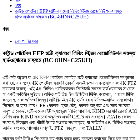
খবর
কাইন্ড পোর্টেবল EFP মাল্টি-ক্যামেরা লিভিং স্ট্রিম রেজোলিউশন-সমস্ত
হার্ডওয়্যারের মাধ্যমে (BC-8HN+C25UH)
খবর
কোম্পানির খবর
কাইন্ড পোর্টেবল EFP মাল্টি-ক্যামেরা লিভিং স্ট্রিম রেজোলিউশন-সমস্ত
হার্ডওয়্যারের মাধ্যমে (BC-8HN+C25UH)
এটি সেই বান্ডেল যা 4K EFP পোর্টেবল মোবাইল মাল্টি-ক্যামেরা রেজোলিউশন সম্প্রচার
করা হয়, যার মধ্যে 4K পোর্টেবল সরাসরি রেকর্ড অল-ইন-ওয়ান কনসোল এবং 4K PTZ
ক্যামেরা রয়েছে।এই 4K ভিডিও প্রক্রিয়াকরণ সিস্টেমটি সমস্ত হার্ডওয়্যারের মাধ্যমে
যা একটি ক্ষতিহীন সুইচার।অডিও পার্ট বিল্ড-ইন ডিজিটাল মিক্সিং কনসোল, এনালগ মিক্সিং
কনসোল, এবং অডিও বিলম্ব।এটি বিল্ড-ইন 4K হার্ডওয়্যার ভিডিও-অডিও এনকোডার
সিস্টেম, যা হতে পারে CFR (ধ্রুবক ফ্রেম রেট), ধ্রুবক অনুপাত এবং সময় সংকেত
অনুপাত রেকর্ড, মাল্টি-ওয়েবসাইট অ্যাড্রেস লিভিং পাবলিশ, KIND সরাসরি রেকর্ড AIO
মেশিন এবং KIND ক্যামেরা শুধুমাত্র একটি CAT5 এর মাধ্যমে। /CAT6 কেবল
সংযোগ, নিয়ন্ত্রণ এবং পাঁচটি উপায় সংকেত স্থানান্তর, যা ক্ষতিহীন 4K ভিডিও সংকেত,
অডিও সংকেত, পাওয়ার সাপ্লাই, PTZ নিয়ন্ত্রণ, এবং TALLY।
সামনের শ্যুট ভিডিও সিগন্যাল ক্যাপচার করার জন্য ব্যবহৃত ক্যামেরা দিয়ে শুরু করা যাক,