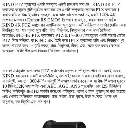
KIND PTZ ক্যামেরা একটি সমস্যার একটি চমৎকার সমাধান।KIND 4K PTZ
ক্যামেরা-কন্ট্রোল ইন্টিগ্রেটেড ক্যামেরা হল একটি সম্প্রচার-স্তরের PTZ ক্যামেরা।
ক্যামেরাটিতে উচ্চ ইমেজিং স্বচ্ছতা এবং ভাল আলোকসজ্জা সহ একটি 1-ইঞ্চি 4K
সম্প্রচার-স্তরের Exmor RS CMOS ইমেজার রয়েছে।, রঙের প্রজনন সঠিক।
KIND 4K PTZ ক্যামেরার অপটিক্যাল জুম লেন্স একটি ব্যক্তিগত সার্ভার মোটর দ্বারা
নিয়ন্ত্রিত হয়, যার দ্রুত জুম গতি, উচ্চ নির্ভুলতা, নিস্তব্ধতা এবং ভাল রৈখিকতা
রয়েছে৷KIND 4K PTZ ক্যামেরার PTZ 0.1°~300°/সেকেন্ডের একটি সার্ভো মোটর
PTZ দিয়ে সজ্জিত, যা KIND 4K তৈরি করে।PTZ ক্যামেরা শুটিং এবং নিয়ন্ত্রণে খুব
ভালো পারফর্ম করে।পণ্যটি দ্রুত, উচ্চ-নির্ভুলতা, নীরব, এবং ব্রেক শুরু করার ক্ষেত্রে
অত্যন্ত স্থিতিশীল এবং নিয়ন্ত্রণ রৈখিকতা অসামান্য।
সাধারণ ম্যানুয়াল অপারেশন PTZ ক্যামেরার মসৃণতায় পৌঁছাতে পারে না।একই সময়ে,
KIND ক্যামেরায় একটি অন্তর্নির্মিত ডুয়াল মাইক্রোফোন অ্যারে মাইক্রোফোন রয়েছে,
যা সর্বমুখী, কম শব্দ, 360-ডিগ্রি সর্বমুখী পিকআপ সমর্থন করে এবং সর্বোচ্চ পিকআপ দূরত্ব
10 মিটার;32K স্যাম্পলিং এবং AEC, AGC, ANS প্রসেসিং এবং I2S ডিজিটাল
অডিও আউটপুট 48KHz সমর্থন করে;শব্দ পরিষ্কার, শব্দের গুণমান পুনরুদ্ধার করা হয়েছে
এবং শোনার অভিজ্ঞতা আরামদায়ক, উচ্চ-সংজ্ঞা, উচ্চ-হ্রাস, উচ্চ সংকেত-থেকে-শব্দ
অনুপাত, কম বিকৃতি এবং কম শব্দ।