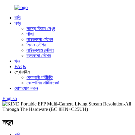
বাড়ি
পণ্য
সমস্ত বিভাগ দেখুন
পাঁজা
লাইভকাস্ট স্টেশন
লিভার স্টেশন
লাইভক্যাম স্টেশন
ব্রডকাস্ট স্টেশন
খবর
FAQs
প্রোফাইল
কোম্পানী পরিচিতি
কোম্পানির সার্টিফিকেট
যোগাযোগ করুন
English
নতুন
বাড়ি