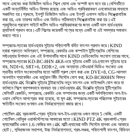
সাথে এমবেড করা ডিজিটাল অডিও শিল্পে ঘোলা এবং অস্পষ্ট বলে মনে হয়।মেশিনটিতে
একটি অন্তর্নির্মিত অডিও বিলম্ব রয়েছে এবং অডিও প্রক্রিয়াকরণ এনকোডারের মাধ্যমে
সঞ্চালিত হয়।প্রথমে, ইনপুট ডিজিটাল অডিও এবং ইনপুট এনালগ অডিও সিঙ্ক্রোনাইজ
করা হয়, এবং তারপর অডিও এবং ভিডিও সঠিকভাবে সিঙ্ক্রোনাইজ করা হয়।এই
প্রযুক্তির প্রয়োগ সাইটে জটিল অডিও প্রক্রিয়াকরণের জন্য একটি ভাল হার্ডওয়্যার
প্ল্যাটফর্ম প্রদান করে।এটি শিল্পের কয়েকটি পণ্যের মধ্যে একটি যা এই সমস্যার সমাধান
করতে পারে।
সম্প্রচার-স্তরের হার্ডওয়্যার সুইচার শক্তিশালী বর্ধিত ফাংশন প্রদান করে।KIND
দ্বারা প্রদত্ত অধিগ্রহণ, সম্প্রচার, রেকর্ডার এবং কম্পাইল ইন্টিগ্রেটেড মেশিনের
সফ্টওয়্যার উপাদান এবং এই উপাদানটির সাথে KIND ডেডিকেটেড সংযোগ তারের সাথে,
সম্প্রচার-স্তরের KD-BC-8HN 4K8-ওয়ে সুইচার একটি 16-চ্যানেল সুইচার হয়ে
যায়, NDI×6, SRT×6, DDR×2, এবং অন্যান্য নেটওয়ার্ক ভিডিও সংকেত এবং
স্থানীয় ফাইল সংকেতগুলির মতো আটটি গ্রুপ যোগ করা এবং DVE×8, CG-আলফা
অনলাইন প্যাকেজিং এবং ভার্চুয়াল কীিং সিস্টেম যোগ করা, KD-BC800HN বিশুদ্ধ
হার্ডওয়্যার 4K ডিরেক্টর সুইচার ইন্টারনেটের নতুন ফাংশন এবং ফাইলগুলি যোগ করে যা
বর্তমানে শিল্পে ব্যাপকভাবে ব্যবহৃত হয়।হার্ডওয়্যার 4K ডিরেক্টর সুইচার ইন্টিগ্রেটেড
মেশিনটি রেকর্ডিং, সম্প্রচার, রেকর্ডিং এবং সম্পাদনার জন্য একটি সর্বশক্তিমান অল-ইন-
ওয়ান মেশিনে আপগ্রেড করা হয়েছে, যা মূল 4K সম্প্রচার-স্তরের পরিচালক সুইচারের
ক্ষতিহীন সংকেত গুণমান এবং নির্ভরযোগ্যতা বজায় রাখে।
পোর্টেবল 4K ব্রডকাস্ট-গ্রেড সুইচার অল-ইন-ওয়ানের ওজন মাত্র 5 কেজি, একটি
পোর্টেবল নোটবুক ওয়ার্কস্টেশনের আকারের মতো।KIND PTZ 4K ব্রডকাস্ট-গ্রেড
ক্যামেরাটির ওজন 1.6 কেজির কম।4K মাল্টি-ক্যামেরা শুটিং সিস্টেম হালকা এবং আকারে
ছোট।, সুবিধাজনক স্থাপনা, উচ্চ নির্ভরযোগ্যতা, শ্রম-সঞ্চয়, শক্তিশালী ফাংশন, বিভিন্ন