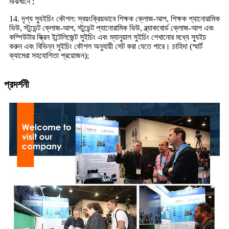
মাঝখানে ;
14. দৃশ্য স্যুইচিং কৌশল: স্বয়ংক্রিয়ভাবে শিক্ষক ক্লোজ-আপ, শিক্ষক প্যানোরামিক
ভিউ, স্টুডেন্ট ক্লোজ-আপ, স্টুডেন্ট প্যানোরামিক ভিউ, ব্ল্যাকবোর্ড ক্লোজ-আপ এবং
কম্পিউটার স্ক্রিন ইন্টেলিজেন্ট সুইচিং এবং ম্যানুয়াল সুইচিং শেখানোর মধ্যে স্যুইচ
করুন এবং বিভিন্ন সুইচিং কৌশল অনুযায়ী সেট করা যেতে পারে। চাহিদা (স্মার্ট
ক্যামেরা সহযোগিতা প্রয়োজন);
প্রদর্শনী