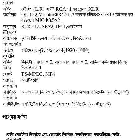
প্রবেশ
অডিও
স্টেরিও (L,R) আউট RCA×1,ব্যালেন্সড XLR
আউটপুট
OUT×2,MonitorФ3.5×1,প্লেব্যাক মনিটরФ3.5×1,পরিচালক কল
করেছেন MICФ3.5×2
অন্যান্য
RJ45×1,USB×2,TF×1,ওয়াইফাই
ইন্টারফেস
পরিচালক
ট্যালি মিনি এক্সএলআর আউট×4, ডিরেক্টর কল
নিউজলেটার
ভিডিও
হার্ডওয়্যার সুইচ সংকেত×4(1920×1080)
স্যুইচিং
অডিও
ডিজিটাল মিক্সার × 5, অ্যানালগ মিক্সার × 5, অডিও হার্ডওয়্যার বিলম্ব
মিক্সিং
ডিভাইস × 1
রেকর্ড
TS-MPEG, MP4
সরাসরি
আরটিএমপি
সম্প্রচার
বিলম্বিত
অডিও এবং ভিডিও হার্ডওয়্যার বিলম্ব সম্প্রচার সিস্টেম (নন স্ট্যান্ডার্ড)
সম্প্রচার
সাবটাইটেল
সাবটাইটেল সিস্টেম, ভার্চুয়াল ম্যাটিং সিস্টেম (নন স্ট্যান্ডার্ড)
পণ্যের বর্ণনা
কেডি পোর্টেবল ডিরেক্টর এবং রেকর্ডার সিস্টেম টেকনিক্যাল প্যারামিটার-কেডি-