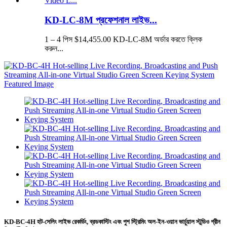
KD-LC-8M প্রফেশনাল লাইভ...
1 – 4 পিস $14,455.00 KD-LC-8M অর্ডার করতে ক্লিক
করুন...
KD-BC-4H হট-সেলিং লাইভ রেকর্ডিং, ব্রডকাস্টিং এবং পুশ স্ট্রিমিং অল-ইন-ওয়ান ভার্চুয়াল স্টুডিও গ্রীন