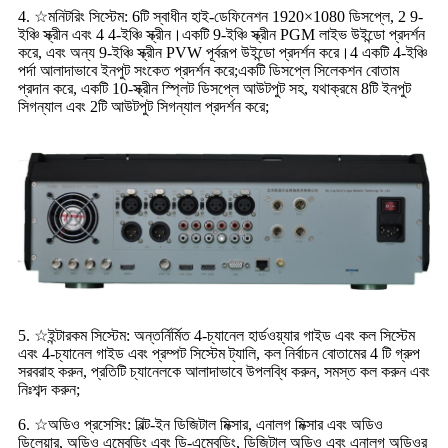
4. ☆মনিটরিং সিস্টেম: 6টি স্বাধীন হাই-ডেফিনেশন 1920×1080 ডিসপ্লে, 2 9-
ইঞ্চি স্ক্রীন এবং 4 4-ইঞ্চি স্ক্রীন।একটি 9-ইঞ্চি স্ক্রীন PGM লাইভ উইন্ডো প্রদর্শন
করে, এবং অন্য 9-ইঞ্চি স্ক্রীন PVW পূর্বরূপ উইন্ডো প্রদর্শন করে।4 একটি 4-ইঞ্চি
পর্দা আলাদাভাবে ইনপুট সংকেত প্রদর্শন করে;একটি ডিসপ্লে সিলেকশন বোতাম
প্রদান করে, একটি 10-স্ক্রীন স্প্লিট ডিসপ্লে আউটপুট সহ, যথাক্রমে 8টি ইনপুট
সিগন্যাল এবং 2টি আউটপুট সিগন্যাল প্রদর্শন করে;
5. ☆ইন্টারকম সিস্টেম: অন্তর্নির্মিত 4-চ্যানেল হার্ডওয়্যার গাইড এবং কল সিস্টেম
এবং 4-চ্যানেল গাইড এবং প্রম্পট সিস্টেম ট্যালি, কল নির্বাচন বোতামের 4 টি গ্রুপ
সরবরাহ করুন, প্রতিটি চ্যানেলকে আলাদাভাবে উপলব্ধি করুন, সমস্ত কল করুন এবং
নিঃশব্দ করুন;
6. ☆অডিও প্রসেসিং: বিল্ট-ইন ডিজিটাল মিক্সার, এনালগ মিক্সার এবং অডিও
ডিলেয়ার, অডিও এম্বেডিং এবং ডি-এম্বেডিং, ডিজিটাল অডিও এবং এনালগ অডিওর