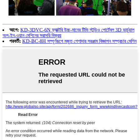
আগে:
KD-3DVC-6N ফ্যাক্টরি উচ্চ-মানের টিভি স্টুডিও পোর্টেবল 3D ভার্চুয়াল
অল-ইন-ওয়ান মেশিনের সরাসরি বিক্রয়
পরবর্তী:
KD-BC-8H সম্পূর্ণরূপে মজুত পেশাদার সরঞ্জাম বিজ্ঞাপন সম্প্রচার মেশিন