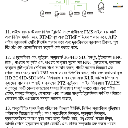
11. লাইভ ব্রডকাস্ট এবং রিলিজ ট্রান্সমিশন প্রোটোকল: FMS লাইভ ব্রডকাস্ট
এবং রিলিজ সমর্থন করে, RTMP পুশ এবং RTMP পরিষেবা প্রদান করে, APP
লাইভ ব্রডকাস্ট সেটিং সিস্টেম প্রদান করে এবং দূরবর্তীভাবে প্রকাশনা ঠিকানা, পুশ
বিট রেট এবং রেজোলিউশন ইত্যাদি সেট করতে পারে;
12. ☆ট্রান্সমিশন এবং কন্ট্রোল: স্ট্যান্ডার্ড 3G/HD-SDI ইনপুট, ইন্টারফেস BNC
টাইপ, পাওয়ার সাপ্লাই এবং পাওয়ার সাপ্লাই সুরক্ষা সহ BNC ইন্টারফেস, ক্যামেরা
কন্ট্রোল ইন্টিগ্রেটেড মেশিনের সাথে সংযোগ করুন, পাঁচটি সংকেত নিয়ন্ত্রণ এবং
প্রেরণ করার জন্য একটি 75Ω সমাক্ষ তারের উপলব্ধি করুন, তারা হল: ক্যামেরা ফুল
HD 3G/HD-SDI ভিডিও সিগন্যাল + ক্যামেরা এবং XLR অডিও সিগন্যাল +
ক্যামেরা পাওয়ার সাপ্লাই + ক্যামেরা PTZ কন্ট্রোল + গাইড সিগন্যাল TALLY,
শুধুমাত্র একটি কেবল ক্যামেরার সমস্ত সিগন্যাল সম্পূর্ণ করতে পারে এবং গাইড
হোস্ট, সমস্ত নিয়ন্ত্রণ, যোগাযোগ এবং পাওয়ার সাপ্লাই ট্রান্সমিশন সর্বাধিক পরিমাণে
মোবাইল শুটিং এর তারের সমস্যা সমাধান করেছে;
13. অন্তর্নির্মিত স্বয়ংক্রিয় পরিচালক নিয়ন্ত্রণ ইউনিট, ভিডিও স্বয়ংক্রিয় বুদ্ধিমান
পরিচালক নিয়ন্ত্রণ উপলব্ধি, আধা-স্বয়ংক্রিয় নিয়ন্ত্রণ, ম্যানুয়াল নিয়ন্ত্রণ,
ব্যবহারকারীদের অবাধে সুইচ করার জন্য তিনটি মোড, শুধু রেকর্ড বোতাম টিপুন,
আপনি কোনো হস্তক্ষেপ ছাড়াই রেকর্ডিং এবং লাইভ সম্প্রচার শুরু করতে পারেন