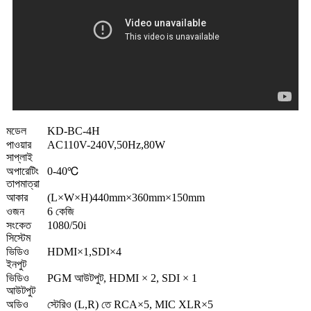
মডেল
KD-BC-4H
পাওয়ার
AC110V-240V,50Hz,80W
সাপ্লাই
অপারেটিং
0-40℃
তাপমাত্রা
আকার
(L×W×H)440mm×360mm×150mm
ওজন
6 কেজি
সংকেত
1080/50i
সিস্টেম
ভিডিও
HDMI×1,SDI×4
ইনপুট
ভিডিও
PGM আউটপুট, HDMI × 2, SDI × 1
আউটপুট
অডিও
স্টেরিও (L,R) তে RCA×5, MIC XLR×5