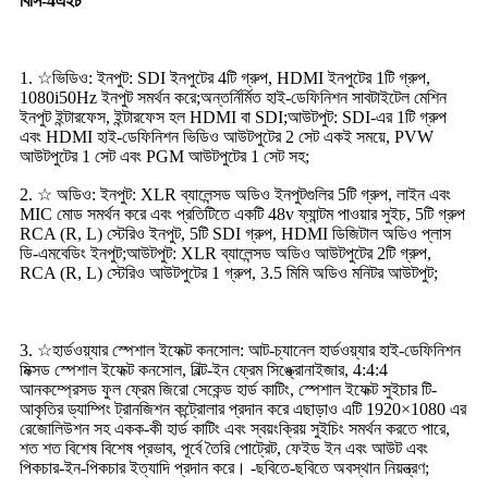
বিসি-4এইচ
1. ☆ভিডিও: ইনপুট: SDI ইনপুটের 4টি গ্রুপ, HDMI ইনপুটের 1টি গ্রুপ,
1080i50Hz ইনপুট সমর্থন করে;অন্তর্নির্মিত হাই-ডেফিনিশন সাবটাইটেল মেশিন
ইনপুট ইন্টারফেস, ইন্টারফেস হল HDMI বা SDI;আউটপুট: SDI-এর 1টি গ্রুপ
এবং HDMI হাই-ডেফিনিশন ভিডিও আউটপুটের 2 সেট একই সময়ে, PVW
আউটপুটের 1 সেট এবং PGM আউটপুটের 1 সেট সহ;
2. ☆ অডিও: ইনপুট: XLR ব্যালেন্সড অডিও ইনপুটগুলির 5টি গ্রুপ, লাইন এবং
MIC মোড সমর্থন করে এবং প্রতিটিতে একটি 48v ফ্যান্টম পাওয়ার সুইচ, 5টি গ্রুপ
RCA (R, L) স্টেরিও ইনপুট, 5টি SDI গ্রুপ, HDMI ডিজিটাল অডিও প্লাস
ডি-এমবেডিং ইনপুট;আউটপুট: XLR ব্যালেন্সড অডিও আউটপুটের 2টি গ্রুপ,
RCA (R, L) স্টেরিও আউটপুটের 1 গ্রুপ, 3.5 মিমি অডিও মনিটর আউটপুট;
3. ☆হার্ডওয়্যার স্পেশাল ইফেক্ট কনসোল: আট-চ্যানেল হার্ডওয়্যার হাই-ডেফিনিশন
মিক্সড স্পেশাল ইফেক্ট কনসোল, বিল্ট-ইন ফ্রেম সিঙ্ক্রোনাইজার, 4:4:4
আনকম্প্রেসড ফুল ফ্রেম জিরো সেকেন্ড হার্ড কাটিং, স্পেশাল ইফেক্ট সুইচার টি-
আকৃতির ড্যাম্পিং ট্রানজিশন কন্ট্রোলার প্রদান করে এছাড়াও এটি 1920×1080 এর
রেজোলিউশন সহ একক-কী হার্ড কাটিং এবং স্বয়ংক্রিয় সুইচিং সমর্থন করতে পারে,
শত শত বিশেষ বিশেষ প্রভাব, পূর্বে তৈরি পোট্রেট, ফেইড ইন এবং আউট এবং
পিকচার-ইন-পিকচার ইত্যাদি প্রদান করে। -ছবিতে-ছবিতে অবস্থান নিয়ন্ত্রণ;