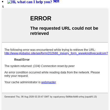
জিমি
x