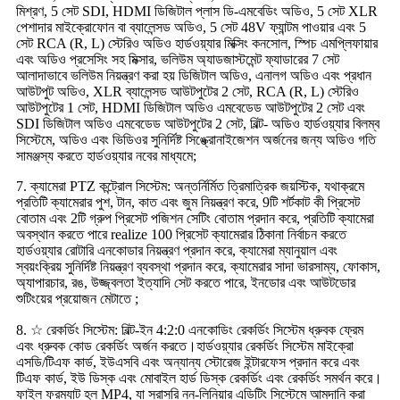
মিশ্রণ, 5 সেট SDI, HDMI ডিজিটাল প্লাস ডি-এমবেডিং অডিও, 5 সেট XLR
পেশাদার মাইক্রোফোন বা ব্যালেন্সড অডিও, 5 সেট 48V ফ্যান্টম পাওয়ার এবং 5
সেট RCA (R, L) স্টেরিও অডিও হার্ডওয়্যার মিক্সিং কনসোল, স্পিচ এমপ্লিফায়ার
এবং অডিও প্রসেসিং সহ মিক্সার, ভলিউম অ্যাডজাস্টমেন্ট ফ্যাডারের 7 সেট
আলাদাভাবে ভলিউম নিয়ন্ত্রণ করা হয় ডিজিটাল অডিও, এনালগ অডিও এবং প্রধান
আউটপুট অডিও, XLR ব্যালেন্সড আউটপুটের 2 সেট, RCA (R, L) স্টেরিও
আউটপুটের 1 সেট, HDMI ডিজিটাল অডিও এমবেডেড আউটপুটের 2 সেট এবং
SDI ডিজিটাল অডিও এমবেডেড আউটপুটের 2 সেট, বিল্ট- অডিও হার্ডওয়্যার বিলম্ব
সিস্টেমে, অডিও এবং ভিডিওর সুনির্দিষ্ট সিঙ্ক্রোনাইজেশন অর্জনের জন্য অডিও গতি
সামঞ্জস্য করতে হার্ডওয়্যার নবের মাধ্যমে;
7. ক্যামেরা PTZ কন্ট্রোল সিস্টেম: অন্তর্নির্মিত ত্রিমাত্রিক জয়স্টিক, যথাক্রমে
প্রতিটি ক্যামেরার পুশ, টান, কাত এবং জুম নিয়ন্ত্রণ করে, 9টি শর্টকাট কী প্রিসেট
বোতাম এবং 2টি গ্রুপ প্রিসেট পজিশন সেটিং বোতাম প্রদান করে, প্রতিটি ক্যামেরা
অবস্থান করতে পারে realize 100 প্রিসেট ক্যামেরার ঠিকানা নির্বাচন করতে
হার্ডওয়্যার রোটারি এনকোডার নিয়ন্ত্রণ প্রদান করে, ক্যামেরা ম্যানুয়াল এবং
স্বয়ংক্রিয় সুনির্দিষ্ট নিয়ন্ত্রণ ব্যবস্থা প্রদান করে, ক্যামেরার সাদা ভারসাম্য, ফোকাস,
অ্যাপারচার, রঙ, উজ্জ্বলতা ইত্যাদি সেট করতে পারে, ইনডোর এবং আউটডোর
শুটিংয়ের প্রয়োজন মেটাতে ;
8. ☆ রেকর্ডিং সিস্টেম: বিল্ট-ইন 4:2:0 এনকোডিং রেকর্ডিং সিস্টেম ধ্রুবক ফ্রেম
এবং ধ্রুবক কোড রেকর্ডিং অর্জন করতে।হার্ডওয়্যার রেকর্ডিং সিস্টেম মাইক্রো
এসডি/টিএফ কার্ড, ইউএসবি এবং অন্যান্য স্টোরেজ ইন্টারফেস প্রদান করে এবং
টিএফ কার্ড, ইউ ডিস্ক এবং মোবাইল হার্ড ডিস্ক রেকর্ডিং এবং রেকর্ডিং সমর্থন করে।
ফাইল ফরম্যাট হল MP4, যা সরাসরি নন-লিনিয়ার এডিটিং সিস্টেমে আমদানি করা