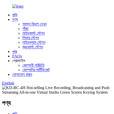
বাড়ি
পণ্য
সমস্ত বিভাগ দেখুন
পাঁজা
লাইভকাস্ট স্টেশন
লিভার স্টেশন
লাইভক্যাম স্টেশন
ব্রডকাস্ট স্টেশন
খবর
FAQs
প্রোফাইল
কোম্পানী পরিচিতি
কোম্পানির সার্টিফিকেট
যোগাযোগ করুন
English
পণ্য
বাড়ি