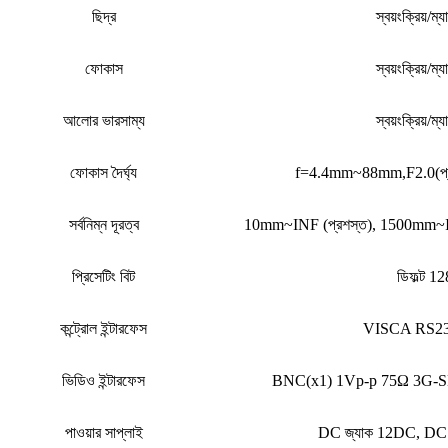
ছিদ্র
স্বয়ংক্রিয়/ম্যা
ফোকাস
স্বয়ংক্রিয়/ম্যা
আলোর ভারসাম্য
স্বয়ংক্রিয়/ম্যা
ফোকাস দৈর্ঘ্য
f=4.4mm~88mm,F2.0(প্র
সর্বনিম্ন দূরত্ব
10mm~INF (প্রশস্ত), 1500mm~IN
প্রিসেটিং বিট
ডিফল্ট 12
কন্ট্রোল ইন্টারফেস
VISCA RS23
ভিডিও ইন্টারফেস
BNC(x1) 1Vp-p 75Ω 3G-
পাওয়ার সাপ্লাই
DC জ্যাক 12DC, DC