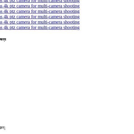
 জন্য
ুন;