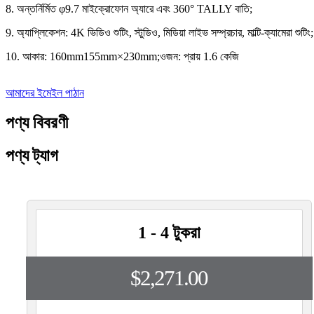
8. অন্তর্নির্মিত φ9.7 মাইক্রোফোন অ্যারে এবং 360° TALLY বাতি;
9. অ্যাপ্লিকেশন: 4K ভিডিও শুটিং, স্টুডিও, মিডিয়া লাইভ সম্প্রচার, মাল্টি-ক্যামেরা শুটিং;
10. আকার: 160mm155mm×230mm;ওজন: প্রায় 1.6 কেজি
আমাদের ইমেইল পাঠান
পণ্য বিবরণী
পণ্য ট্যাগ
1 - 4 টুকরা
$2,271.00