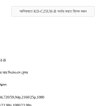
আলিবাবাতে KD-C25UH-B অর্ডার করতে ক্লিক করুন
H-B
োর আর সিএমওএস সেন্সর
ক্সেল
4i,720/59,94p,2160/25p,1080
0/23.98p,1080/23.98p