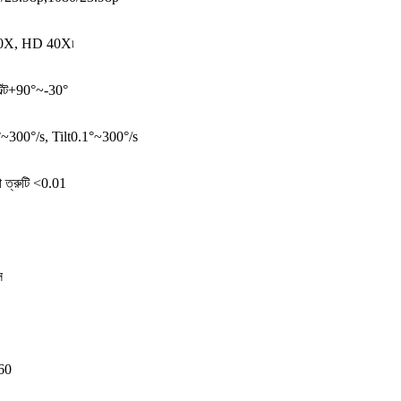
0X, HD 40X৷
িল্ট+90°~-30°
0.1°~300°/s, Tilt0.1°~300°/s
তা ত্রুটি <0.01
স
60