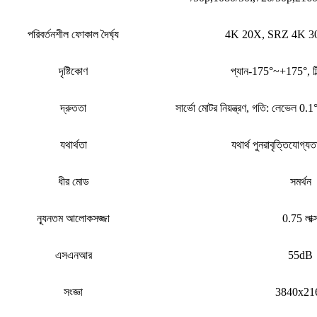
পরিবর্তনশীল ফোকাল দৈর্ঘ্য
4K 20X, SRZ 4K 3
দৃষ্টিকোণ
প্যান-175°~+175°, ট
দ্রুততা
সার্ভো মোটর নিয়ন্ত্রণ, গতি: লেভেল 
যথার্থতা
যথার্থ পুনরাবৃত্তিযোগ্য
ধীর মোড
সমর্থন
ন্যূনতম আলোকসজ্জা
0.75 লাক্
এসএনআর
55dB
সংজ্ঞা
3840x21