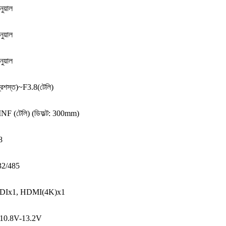
নুয়াল
নুয়াল
নুয়াল
শস্ত)~F3.8(টেলি)
F (টেলি) (ডিফল্ট: 300mm)
8
2/485
SDIx1, HDMI(4K)x1
10.8V-13.2V