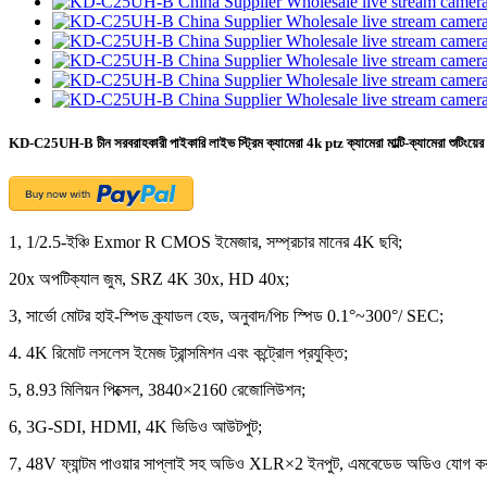
KD-C25UH-B চীন সরবরাহকারী পাইকারি লাইভ স্ট্রিম ক্যামেরা 4k ptz ক্যামেরা মাল্টি-ক্যামেরা শুটিংয়ের
1, 1/2.5-ইঞ্চি Exmor R CMOS ইমেজার, সম্প্রচার মানের 4K ছবি;
20x অপটিক্যাল জুম, SRZ 4K 30x, HD 40x;
3, সার্ভো মোটর হাই-স্পিড ক্র্যাডল হেড, অনুবাদ/পিচ স্পিড 0.1°~300°/ SEC;
4. 4K রিমোট লসলেস ইমেজ ট্রান্সমিশন এবং কন্ট্রোল প্রযুক্তি;
5, 8.93 মিলিয়ন পিক্সেল, 3840×2160 রেজোলিউশন;
6, 3G-SDI, HDMI, 4K ভিডিও আউটপুট;
7, 48V ফ্যান্টম পাওয়ার সাপ্লাই সহ অডিও XLR×2 ইনপুট, এমবেডেড অডিও যোগ কর