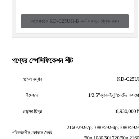
আলিবাবাতে KD-C25UH-B অর্ডার করতে ক্লিক করুন
পণ্যের স্পেসিফিকেশন শীট
মডেল নম্বার
KD-C25U
ইমেজার
1/2.5"ব্যাক-ইলুমিনেটেড এক্সম
লেন্সের ছিদ্র
8,930,000 পি
2160/29.97p,1080/59.94p,1080/59.9
পরিবর্তনশীল ফোকাল দৈর্ঘ্য
/50p,1080/50i,720/50p,216