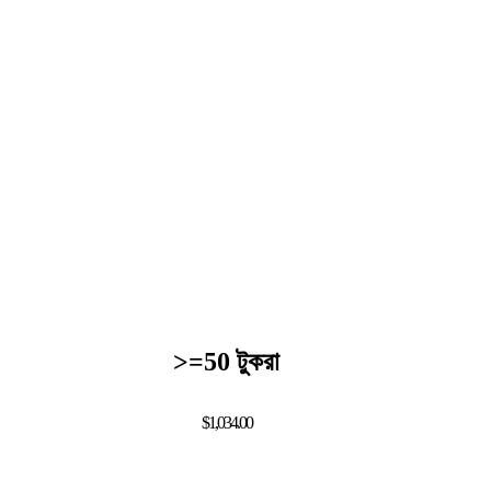
>=50 টুকরা
$1,034.00